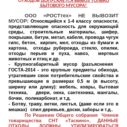
ОТХОДОВ
ДОПУСКАЕТСЯ ВЫВОЗ ТОЛЬКО
БЫТОВОГО МУСОРА!
ООО «РОСТтех» НЕ ВЫВОЗИТ
МУСОР:
Относящийся к 1-4 классу опасности,
представляющие опасность для окружающей
среды,
строительные материалы, шифер,
покрышки, битум, метал, кабеля, провода чугун
гипс, бетон, кирпич, мел, отходы из бумаги и
картона, отходы рубероида, стекло, опилки,
отходы перьев и пуха, навоз, мертвых
животных и птиц и др.
- Крупногабаритный мусор (разъяснения
ГОСТА-2014 - это крупные предметы обихода,
утратившие свои потребительские свойства и
превышающие в размерах 0,5 м (в высоту,
ширину или длину): мебель, ковры, бытовая
техника, двери, окна, сантехника, мангалы,
бочки, поликарбонат, и т.д.
- Ботву, траву, ветки, листья, (даже если это в
мешках) спил деревьев, доски, заборы и т.д..
По Решению Общего собрания Членов
товарищества СНТ «Таскино», ДАННЫЕ
ОТХОДЫ ДОЛЖНЫ УТИЛИЗИРОВАТЬСЯ