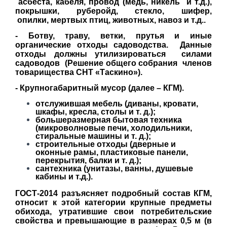
асбеста, кабеля, провод (медь, никель и т.д.),
покрышки, руберойд, стекло, шифер,
опилки,
м
ертвых птиц, животных, навоз и т.д..
- Ботву, траву, ветки, прутья и иные
органические отходы садоводства. Данные
отходы должны утилизироваться силами
садоводов (Решение общего собрания членов
товарищества СНТ «Таскино»).
- Крупногабаритный мусор (далее – КГМ).
отслужившая мебель (диваны, кровати,
шкафы, кресла, столы и т. д.);
большеразмерная бытовая техника
(микроволновые печи, холодильники,
стиральные машины и т. д.);
строительные отходы (дверные и
оконные рамы, пластиковые панели,
перекрытия, балки и т. д.);
сантехника (унитазы, ванны, душевые
кабины и т.д.).
ГОСТ-2014 разъясняет подробный состав КГМ,
относит к этой категории крупные предметы
обихода, утратившие свои потребительские
свойства и превышающие в размерах 0,5 м (в