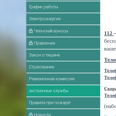
График работы
Электроэнергия
Членский взносы
112
бесп
Правление
ваше
Закон о тишине
Теле
Страхование
Теле
Теле
Ревизионная комиссия
Скора
экстренные службы
Теле
Правила при пожаре!
(наб
Новости