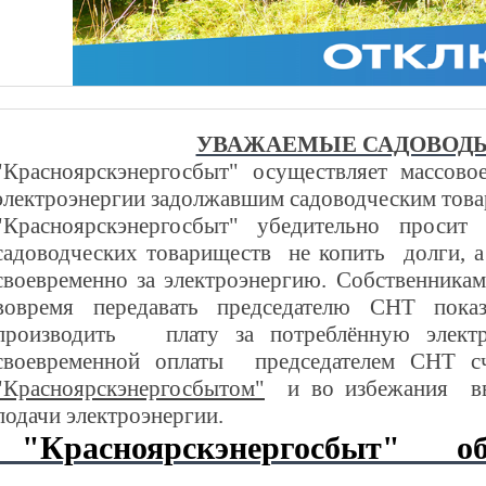
УВАЖАЕМЫЕ САДОВОД
"Красноярскэнергосбыт" осуществляет массово
электроэнергии задолжавшим садоводческим тов
"Красноярскэнергосбыт" убедительно просит
садоводческих товариществ не копить долги, а
своевременно за электроэнергию. Собственника
вовремя передавать председателю СНТ показ
производить плату за потреблённую элект
своевременной оплаты председателем СНТ с
"Красноярскэнергосбытом"
и во избежания вв
подачи электроэнергии.
"Красноярскэнергосбыт"
обр