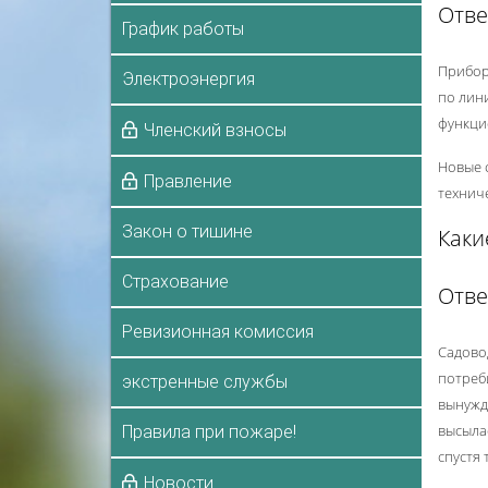
Отве
График работы
Прибор
Электроэнергия
по лин
функци
Членский взносы
Новые 
Правление
технич
Закон о тишине
Каки
Страхование
Отве
Ревизионная комиссия
Садово
потреб
экстренные службы
вынужд
высыла
Правила при пожаре!
спустя 
Новости