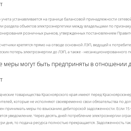
т
 учета устанавливается на границе балансовой принадлежности сетево
ии раздела объектов электроэнергетики между владельцами по признаку
онирования розничных рынков, утвержденных постановлением Правитель
счетчики крепятся прямо на отводе основной ЛЭП, ведущей к потребит
еских потерь электроэнергии до ЛЭП, а также - несанкционированного п
е меры могут быть предприняты в отношении 
т
дческие товарищества Красноярского края имеют перед Красноярскэне
ителей, которые не исполняют своевременно свои обязательства по до
ен принимать меры по взысканию дебиторской задолженности. Если 15 ч
ется уведомление. Через десять дней потребление электроэнергии огран
три дня, то подача ресурса полностью прекращается. Задолженность так