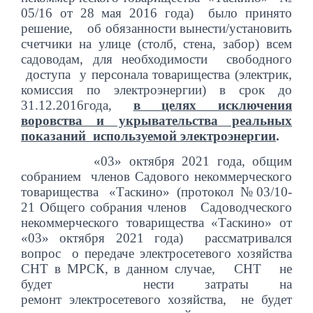
05/16 от 28 мая 2016 года)
было принято
решение,
об обязанности вынести/установить
счетчики на улице (столб, стена, забор) всем
садоводам, для необходимости свободного
доступа у персонала товарищества (электрик,
комиссия по электроэнергии) в срок до
31.12.2016года,
в целях исключения
воровства и укрывательства
реальных
показаний используемой электроэнергии
.
«03» октября 2021 года, общим
собранием членов Садового некоммерческого
товарищества «Таскино» (протокол № 03/10-
21 Общего собрания членов Садоводческого
некоммерческого товарищества «Таскино» от
«03» октября 2021 года) рассматривался
вопрос
о передаче электросетевого хозяйства
СНТ в МРСК, в данном случае, СНТ не
будет нести затраты на
ремонт
электросетевого хозяйства, не будет